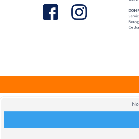
DON 
Servic
Bouygu
Ce don
Nou