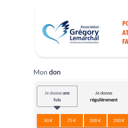
Mon
don
Je donne
une
Je donne
fois
régulièrement
50 €
75 €
100 €
200 €