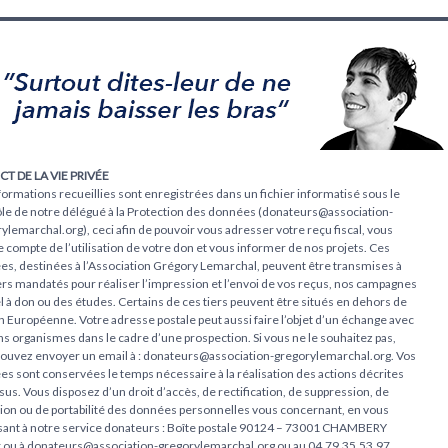
CT DE LA VIE PRIVÉE
formations recueillies sont enregistrées dans un fichier informatisé sous le
le de notre délégué à la Protection des données (donateurs@association-
ylemarchal.org), ceci afin de pouvoir vous adresser votre reçu fiscal, vous
 compte de l’utilisation de votre don et vous informer de nos projets. Ces
s, destinées à l’Association Grégory Lemarchal, peuvent être transmises à
ers mandatés pour réaliser l’impression et l’envoi de vos reçus, nos campagnes
l à don ou des études. Certains de ces tiers peuvent être situés en dehors de
n Européenne. Votre adresse postale peut aussi faire l’objet d’un échange avec
ns organismes dans le cadre d’une prospection. Si vous ne le souhaitez pas,
ouvez envoyer un email à : donateurs@association-gregorylemarchal.org. Vos
s sont conservées le temps nécessaire à la réalisation des actions décrites
sus. Vous disposez d’un droit d’accès, de rectification, de suppression, de
tion ou de portabilité des données personnelles vous concernant, en vous
sant à notre service donateurs : Boîte postale 90124 – 73001 CHAMBERY
 ou à donateurs@association-gregorylemarchal.org ou au 04.79.35.53.97