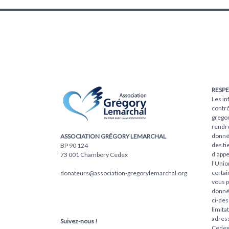
RESPE
Les in
contrô
gregor
rendre
donnée
ASSOCIATION GRÉGORY LEMARCHAL
des ti
BP 90 124
d’appe
73 001 Chambéry Cedex
l’Unio
certai
donateurs@association-gregorylemarchal.org
vous p
donnée
ci-des
limita
adres
Suivez-nous !
Cedex