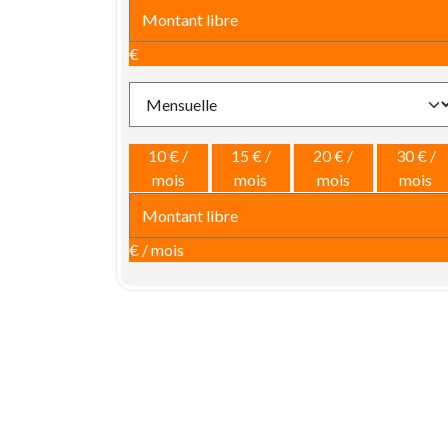
€
10 € /
15 € /
20 € /
30 € /
mois
mois
mois
mois
€ / mois