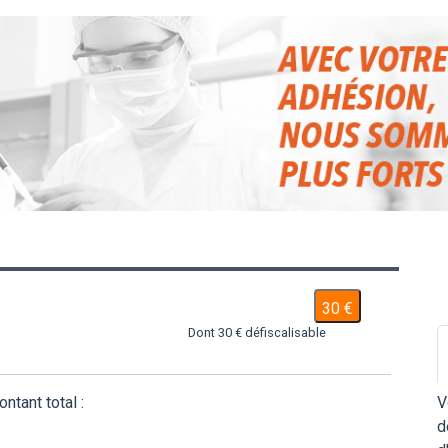
30 €
Dont 30 € défiscalisable
ntant total :
V
d