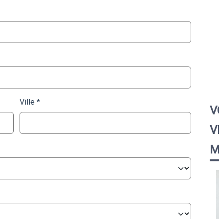
Ville
V
V
M