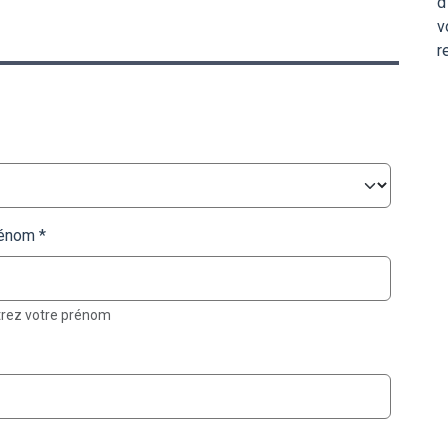
d
v
r
énom
trez votre prénom