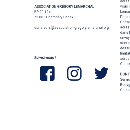
adress
vous 
ASSOCIATION GRÉGORY LEMARCHAL
Lemar
BP 90 124
l’impr
73 001 Chambéry Cedex
Certai
adress
donateurs@association-gregorylemarchal.org
dans l
envoy
sont c
dessus
limita
Suivez-nous !
adres
Cedex
DON 
Servic
Bouyg
Ce don