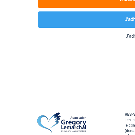
J'ad
J'ad
RESPE
Les in
le con
(dona