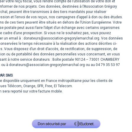
er votre reçu fiscal, vous rendre compte de l’utilisation de votre don et
informer de nos projets. Ces données, destinées à l’Association Grégory
chal, peuvent être transmises à des tiers mandatés pour réaliser
ession et l’envoi de vos reçus, nos campagnes d’appel à don ou des études.
ns de ces tiers peuvent être situés en dehors de l’Union Européenne. Votre
e postale peut aussi faire l’objet d’un échange avec certains organismes
e cadre d’une prospection. Si vous ne le souhaitez pas, vous pouvez
er un email à : donateurs@association-gregorylemarchal.org. Vos données
onservées le temps nécessaire à la réalisation des actions décrites ci-
. Vous disposez d’un droit d’accès, de rectification, de suppression, de
tion ou de portabilité des données personnelles vous concernant, en vous
sant à notre service donateurs : Boîte postale 90124 – 73001 CHAMBERY
 ou à donateurs@association-gregorylemarchal.org ou au 04 79 35 53 97
PAR SMS
e disponible uniquement en France métropolitaine pour les clients de
ues Télécom, Orange, SFR, Free, EI Telecom.
 sera reporté sur votre facture mobile.