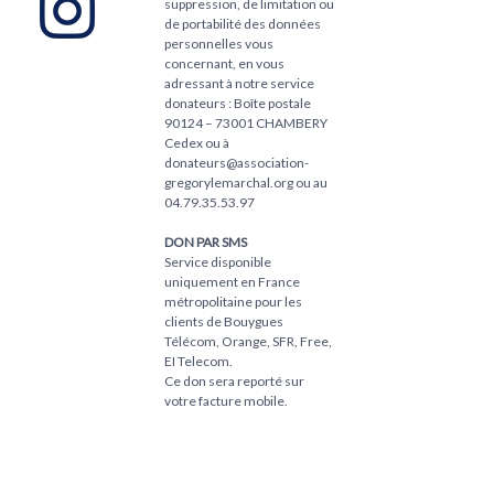
suppression, de limitation ou
de portabilité des données
personnelles vous
concernant, en vous
adressant à notre service
donateurs : Boîte postale
90124 – 73001 CHAMBERY
Cedex ou à
donateurs@association-
gregorylemarchal.org ou au
04.79.35.53.97
DON PAR SMS
Service disponible
uniquement en France
métropolitaine pour les
clients de Bouygues
Télécom, Orange, SFR, Free,
EI Telecom.
Ce don sera reporté sur
votre facture mobile.