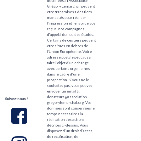
destinées à l’Association
Grégory Lemarchal, peuvent
être transmises à des tiers
mandatés pour réaliser
l’impression et l’envoi de vos
reçus, nos campagnes
d’appel à don ou des études.
Certains de ces tiers peuvent
être situés en dehors de
l’Union Européenne. Votre
adresse postale peut aussi
faire l’objet d’un échange
avec certains organismes
dans le cadre d’une
prospection. Si vous ne le
souhaitez pas, vous pouvez
envoyer un email à :
donateurs@association-
Suivez-nous !
gregorylemarchal.org. Vos
données sont conservées le
temps nécessaire à la
réalisation des actions
décrites ci-dessus. Vous
disposez d’un droit d’accès,
de rectification, de