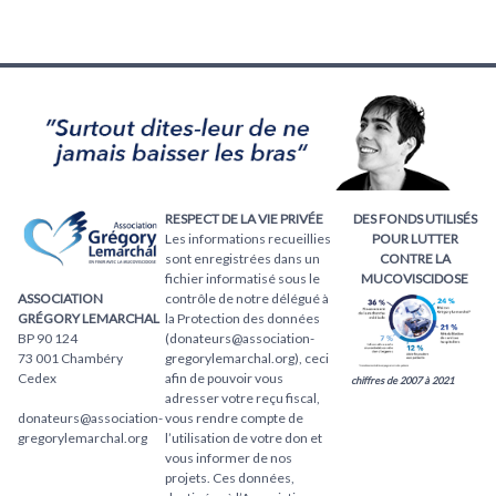
RESPECT DE LA VIE PRIVÉE
DES FONDS UTILISÉS
Les informations recueillies
POUR LUTTER
sont enregistrées dans un
CONTRE LA
fichier informatisé sous le
MUCOVISCIDOSE
ASSOCIATION
contrôle de notre délégué à
GRÉGORY LEMARCHAL
la Protection des données
BP 90 124
(donateurs@association-
73 001 Chambéry
gregorylemarchal.org), ceci
Cedex
afin de pouvoir vous
chiffres de 2007 à 2021
adresser votre reçu fiscal,
donateurs@association-
vous rendre compte de
gregorylemarchal.org
l’utilisation de votre don et
vous informer de nos
projets. Ces données,