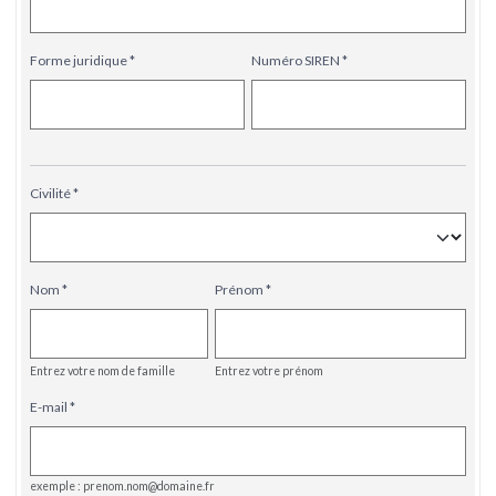
Forme juridique
Numéro SIREN
Civilité
Nom
Prénom
Entrez votre nom de famille
Entrez votre prénom
E-mail
exemple : prenom.nom@domaine.fr